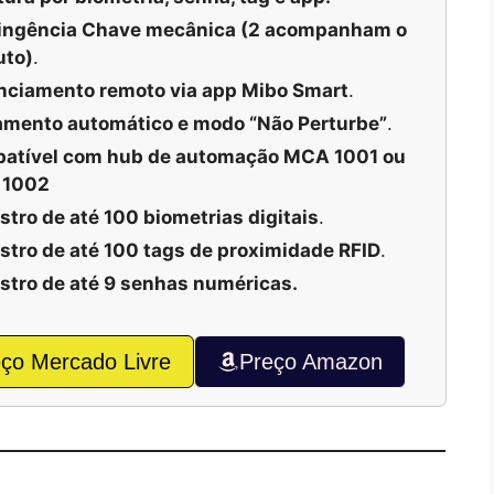
ingência Chave mecânica (2 acompanham o
uto)
.
nciamento remoto via app Mibo Smart
.
amento automático e modo “Não Perturbe”
.
atível com hub de automação MCA 1001 ou
 1002
tro de até 100 biometrias digitais
.
stro de até 100 tags de proximidade RFID
.
stro de até 9 senhas numéricas.
ço Mercado Livre
Preço Amazon