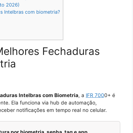
nto 2026)
s Intelbras com biometria?
Melhores Fechaduras
tria
aduras Intelbras com Biometria
, a
IFR 700
0+ é
nte. Ela funciona via hub de automação,
ceber notificações em tempo real no celular.
ura por biometria, senha, tag e app.