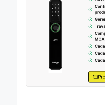
Cont
prod
Gere
Trav
Comp
MCA
Cadas
Cada
Cada
Pre